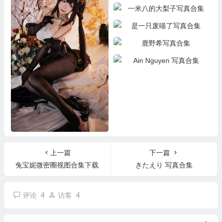
仓鼠姬写真合集
一米八的大梨子写真合集
是一只废喵了写真合集
鹿野希写真合集
Ain Nguyen 写真合集
樱落酱写真合集
上一篇
下一篇
兔宝妮微密圈视图合集下载
きたえり 写真合集
4
4
评论
访客