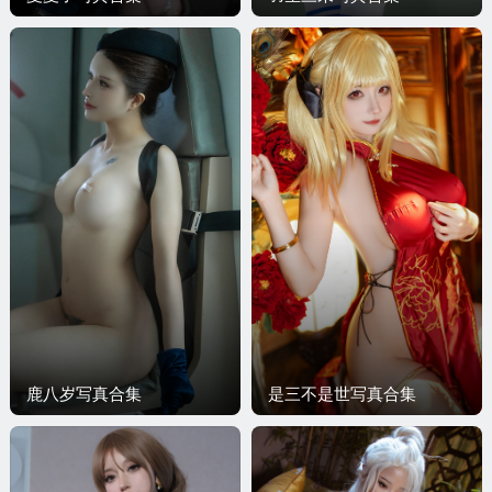
美图合集
07/10
美图合集
07/09
鹿八岁写真合集
是三不是世写真合集
美图合集
07/08
美图合集
07/04