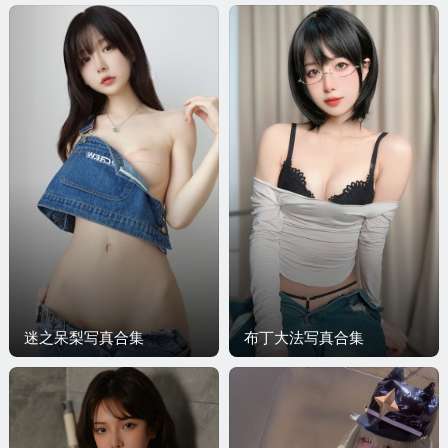
下载
04/07
迷之呆梨写真合集
布丁大法写真合集
美图合集
09/25
美图合集
09/03