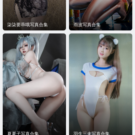
柒柒要乖哦写真合集
雨波写真合集
美图合集
07/20
美图合集
07/16
夏夏子写真合集
羽生三未写真合集