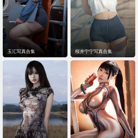
玉汇写真合集
桜井宁宁写真合集
美图合集
08/26
美图合集
08/25