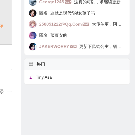
George1245
这真的可以，求继续更新
匿名
这就是现代f的f女孩子吗
258051222@qq.com
大佬催更，阿里嘎多
轻
匿名
薇薇安的
JAKERWORRY
更新下风铃公主，缅因猫
热门
1
Tiny Asa
录