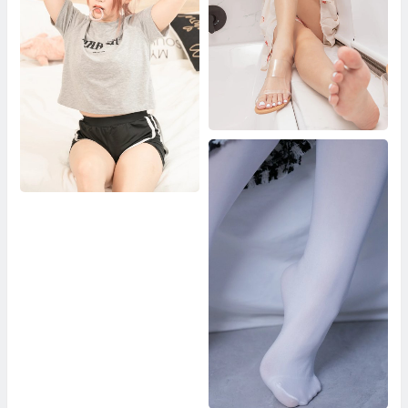
小容包 浴室高跟鞋邂逅
真理裤特辑之危险边缘