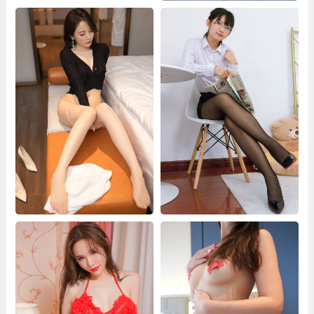
川川 快乐简单
鱼子酱偷内裤的贼写真
物恋传媒 No.1378 盲盒