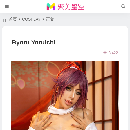
首页
COSPLAY
正文
Byoru Yoruichi
3,422