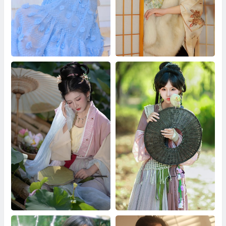
鲜花梦境 帕帕小公主
冬日记忆 彭小鸭呀
艺图语 荷风送香
江湖梦 无莓大侠