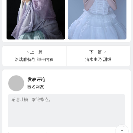
紫烟寒 蛋糕的蛋蛋
艺图语 白天鹅
上一篇
下一篇
洛璃腓特烈 绑带内衣
清水由乃 甜缚
发表评论
匿名网友