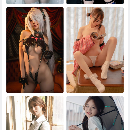
零崎沙耶 寄葉二號
アズールレーン ボルチモア レ
ースクイーン
零崎沙耶 银镜伊织
魔物喵 オタク女子