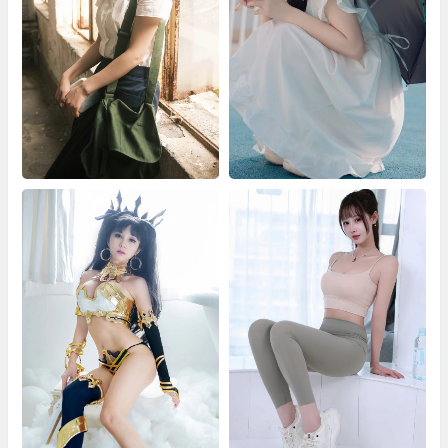
复古女工 晓晓
阳光下的软萌系甜妹