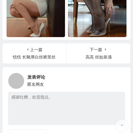
秋秋 又纯又御的猫
秋秋 白色吊带裙
上一篇
下一篇
恬恬 长靴厚白丝裤里丝
高高 丝如泉涌
发表评论
匿名网友