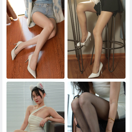
婉萍 蓝白毛衣（上）
成希 咖啡厅一抹阳光下的丝袜