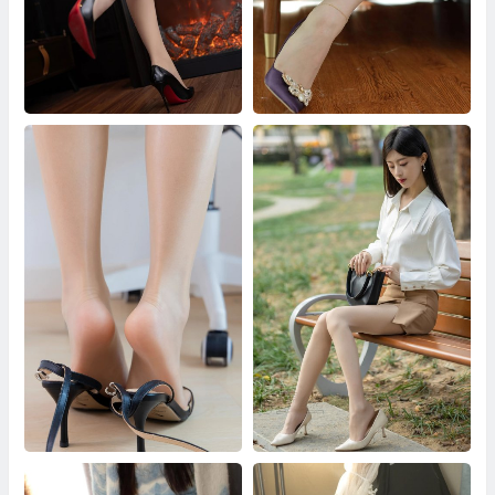
秀人网 No.9717 唐安琪
秋秋 紫罗兰色
小竹 轻盈如梦
尤蜜丝穿搭写真 No.126