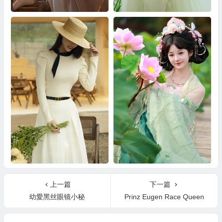
玉兰 小林达琳
杨柳依依 知时
Jours en France Chenaling
不可爱的禾禾喵 十里芙蕖
上一篇
下一篇
幼愛黑丝眼镜小秘
Prinz Eugen Race Queen