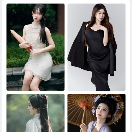
牵丝戏 小小雨
艺图语黑色西装写真