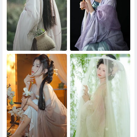
采薇 棠棠
紫烟寒 蛋糕的蛋蛋