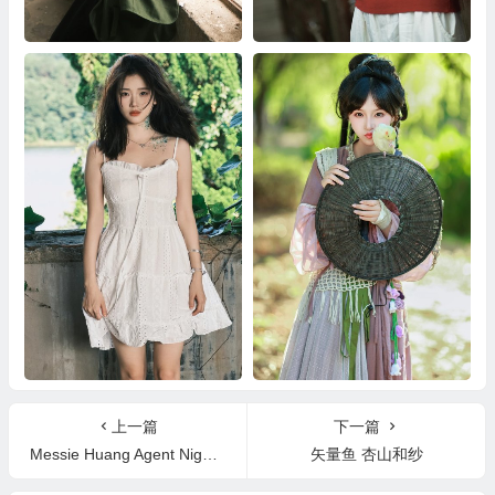
复古女工 晓晓
雨后是三金呀
夏日废墟 小北
江湖梦 无莓大侠
上一篇
下一篇
Messie Huang Agent Nightfall
矢量鱼 杏山和纱