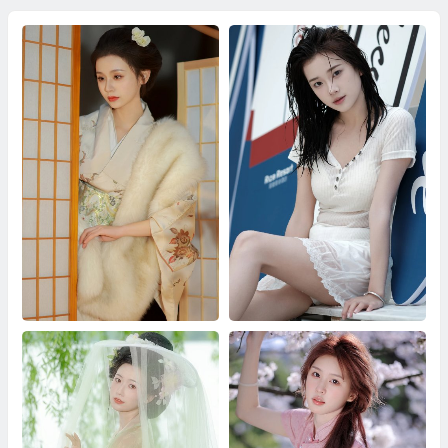
冬日记忆 彭小鸭呀
泳池人像 小北