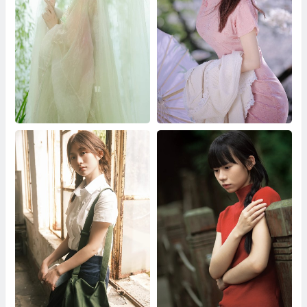
杨柳依依 知时
春日来信 罗言