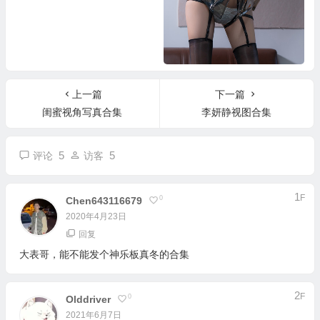
过期米线线喵写真合集
上一篇
下一篇
闺蜜视角写真合集
李妍静视图合集
5
5
评论
访客
1
F
0
Chen643116679
2020年4月23日
回复
大表哥，能不能发个神乐板真冬的合集
2
F
0
Olddriver
2021年6月7日