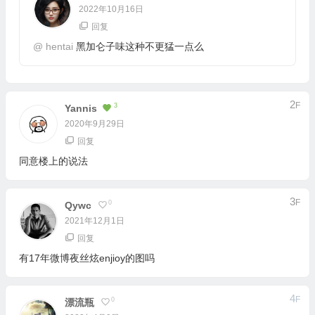
2022年10月16日
回复
@
hentai
黑加仑子味这种不更猛一点么
2
F
3
Yannis
2020年9月29日
回复
同意楼上的说法
3
F
0
Qywc
2021年12月1日
回复
有17年微博夜丝炫enjioy的图吗
4
F
0
漂流瓶