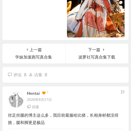
Nnian 写真合集
上一篇
下一篇
学妹加速跑写真合集
波萝社写真合集下载
8
8
评论
访客
1
F
2
Hentai
2020年9月27日
回复
丝足丝腿的博主这么多，我目前最服哈比猪，长相身材都没得
挑，腿和脚更是极品