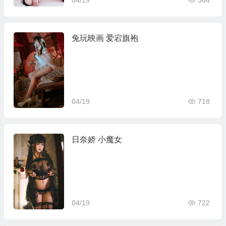
04/19
364
兔玩映画 爱宕旗袍
04/19
718
日奈娇 小魔女
04/19
722