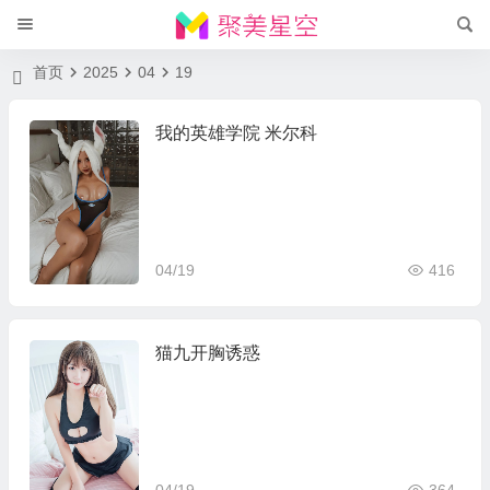
首页
2025
04
19
我的英雄学院 米尔科
04/19
416
猫九开胸诱惑