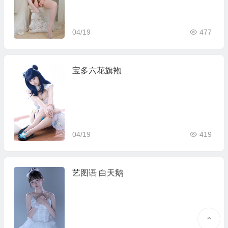
04/19
477
宝多六花旗袍
04/19
419
艺图语 白天鹅