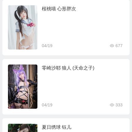
桜桃喵 心形胖次
04/19
677
零崎沙耶 狼人 (天命之子)
04/19
333
夏日绣球 钰儿