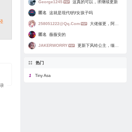
George1245
这真的可以，求继续更新
匿名
这就是现代f的f女孩子吗
轻
258051222@qq.com
大佬催更，阿里嘎多
匿名
薇薇安的
JAKERWORRY
更新下风铃公主，缅因猫
热门
1
Tiny Asa
录