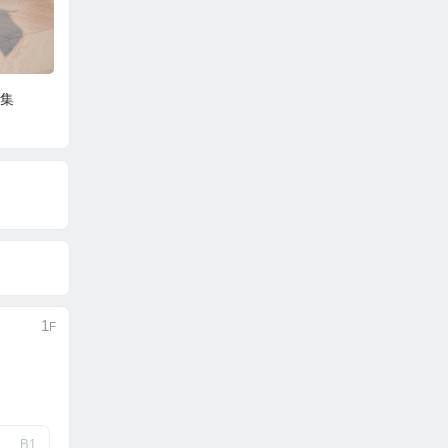
1
F
B
1