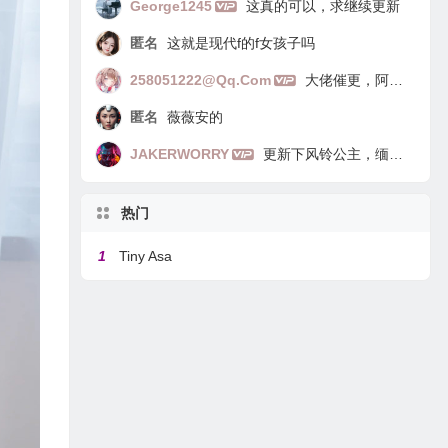
George1245
这真的可以，求继续更新
匿名
这就是现代f的f女孩子吗
258051222@qq.com
大佬催更，阿里嘎多
匿名
薇薇安的
JAKERWORRY
更新下风铃公主，缅因猫
热门
1
Tiny Asa