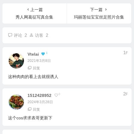
在下萝莉控写真合集
上一篇
下一篇
秀人网葛征写真合集
玛丽莲仙宝宝丝足照片合集
2
2
评论
访客
1
F
1
Vtelai
2021年3月8日
回复
这种肉肉的看上去就很诱人
2
F
0
1512428952
2024年3月28日
回复
这个cos求求表哥更新下