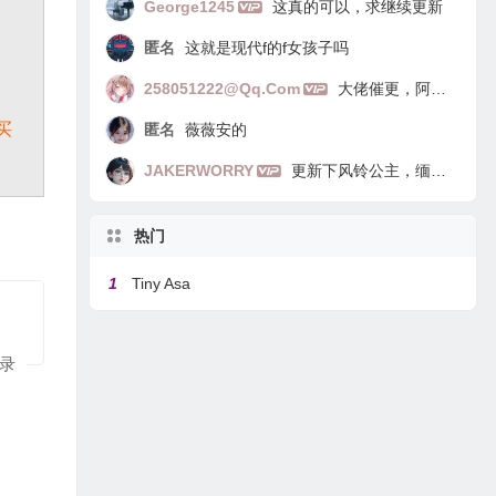
George1245
这真的可以，求继续更新
匿名
这就是现代f的f女孩子吗
258051222@qq.com
大佬催更，阿里嘎多
买
匿名
薇薇安的
JAKERWORRY
更新下风铃公主，缅因猫
热门
1
Tiny Asa
录