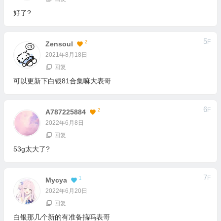
好了?
5
F
2
Zensoul
2021年8月18日
回复
可以更新下白银81合集嘛大表哥
6
F
2
A787225884
2022年6月8日
回复
53g太大了?
7
F
1
Mycya
2022年6月20日
回复
白银那几个新的有准备搞吗表哥