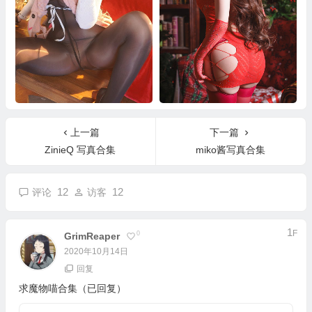
小和甜酒写真合集
抱走莫子写真合集
上一篇
下一篇
ZinieQ 写真合集
miko酱写真合集
12
12
评论
访客
1
F
0
GrimReaper
2020年10月14日
回复
求魔物喵合集（已回复）