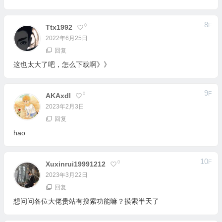
8
F
0
Ttx1992
2022年6月25日
回复
这也太大了吧，怎么下载啊》》
9
F
0
AKAxdl
2023年2月3日
回复
hao
10
F
0
Xuxinrui19991212
2023年3月22日
回复
想问问各位大佬贵站有搜索功能嘛？摸索半天了