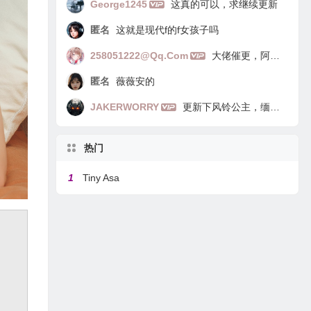
George1245
这真的可以，求继续更新
匿名
这就是现代f的f女孩子吗
258051222@qq.com
大佬催更，阿里嘎多
匿名
薇薇安的
JAKERWORRY
更新下风铃公主，缅因猫
热门
1
Tiny Asa